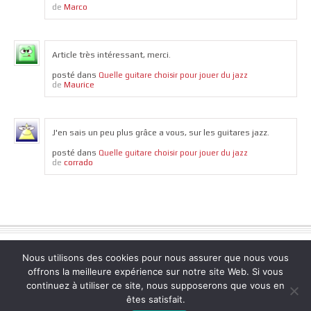
Marco
de
Article très intéressant, merci.
posté dans
Quelle guitare choisir pour jouer du jazz
Maurice
de
J'en sais un peu plus grâce a vous, sur les guitares jazz.
posté dans
Quelle guitare choisir pour jouer du jazz
corrado
de
Nous utilisons des cookies pour nous assurer que nous vous
copyright 2015 - LE ROCKSTUDIO
offrons la meilleure expérience sur notre site Web. Si vous
continuez à utiliser ce site, nous supposerons que vous en
ACCUEIL
//
DROIT DE RETRACTION
//
CONDITIONS GENERALES DE VENTE
êtes satisfait.
//
FAQS
//
CONTACTEZ NOUS