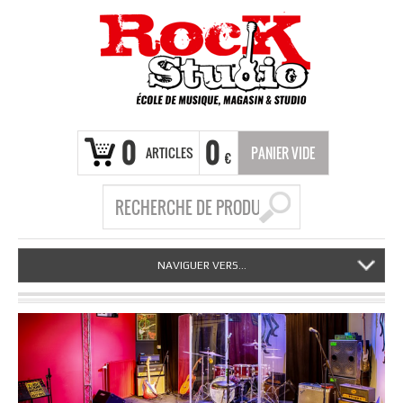
0
0
ARTICLES
PANIER VIDE
€
NAVIGUER VERS...