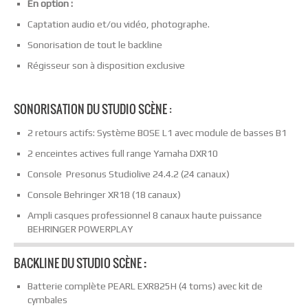
En option :
Captation audio et/ou vidéo, photographe.
Sonorisation de tout le backline
Régisseur son à disposition exclusive
SONORISATION DU STUDIO SCÈNE :
2 retours actifs: Système BOSE L1 avec module de basses B1
2 enceintes actives full range Yamaha DXR10
Console Presonus Studiolive 24.4.2 (24 canaux)
Console Behringer XR18 (18 canaux)
Ampli casques professionnel 8 canaux haute puissance
BEHRINGER POWERPLAY
BACKLINE DU STUDIO SCÈNE
:
Batterie complète PEARL EXR825H (4 toms) avec kit de
cymbales