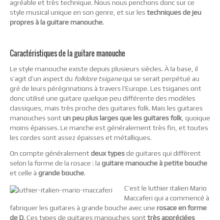
agréable et très technique. Nous nous penchons donc sur ce
style musical unique en son genre, et sur les
techniques de jeu
propres à la guitare manouche
.
Caractéristiques de la guitare manouche
Le style manouche existe depuis plusieurs siècles. À la base, il
s’agit d’un aspect du
folklore tsigane
qui se serait perpétué au
gré de leurs pérégrinations à travers l’Europe. Les tsiganes ont
donc utilisé une guitare quelque peu différente des modèles
classiques, mais très proche des guitares folk. Mais les guitares
manouches sont
un peu plus larges que les guitares folk
, quoique
moins épaisses. Le manche est généralement très fin, et toutes
les cordes sont assez épaisses et métalliques.
On compte généralement
deux types
de guitares qui diffèrent
selon la forme de la rosace : la
guitare manouche à petite bouche
et celle à
grande bouche
.
C’est le luthier italien Mario
Maccaferi qui a commencé à
fabriquer les guitares à grande bouche avec une
rosace en forme
de D
. Ces types de guitares manouches sont
très appréciées