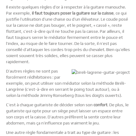
Il existe quelques règles d’or à respecter à la guitare manouche.
Par exemple,
il faut toujours poser la guitare sur la cuisse
, ce qui
justifie l’utilisation d’une chaise ou d’un élévateur. Le coude posé
sur la caisse ne doit pas bouger, et le poignet, « cassé », reste
flottant, c’est-à-dire qu’il ne touche pas la caisse. Par ailleurs, il
faut toujours serrer le médiator fermement entre le pouce et
l’index, au risque de le faire tourner. De la sorte, il n’est pas
conseillé d’attaquer les cordes trop près du chevalet. Bien qu’elles
soient souvent très solides, elles peuvent se casser plus
rapidement.
D’autres règles ne sont pas
forcément rédhibitoires : par
exemple, on peut utiliser son médiator selon la méthode Biréli-
Langrène (c’est-à-dire en serrant le poing tout autour), ou à
selon la méthode Jimmy Ronseberg (tous les doigts ouverts).
C’est à chaque guitariste de décider selon son
confort
. De plus, le
guitariste qui opte pour un siège peut laisser un espace entre
son corps et la caisse. D’autres préfèrent la sentir contre leur
abdomen, mais ça n’influence pas vraiment le jeu.
Une autre règle fondamentale a trait au type de guitare : les