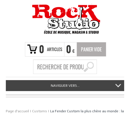
0
0
ARTICLES
PANIER VIDE
€
NAVIGUER VERS...
Page d'accueil
|
Customs
|
La Fender Custom la plus chère au monde : la