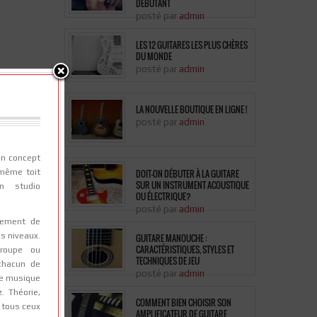
stom la
DÉBUTANT
hère au
posté par
admin
de : la
strat
LES 12 GUITARES LES PLUS CHÈRES
DU MONDE
idnight
posté par
admin
pulence
LA NOUVELLE BOUTIQUE EN LIGNE !
posté par
admin
un concept
 même toit
DOIT-ON DÉBUTER À LA GUITARE
SUR UN INSTRUMENT ACOUSTIQUE
n studio
OU ÉLECTRIQUE?
posté par
admin
nement de
us niveaux.
GUITARE MANOUCHE :
CARACTÉRISTIQUES, STYLES ET
roupe ou
TECHNIQUES DE JEU
 chacun de
posté par
admin
 de musique
z. Théorie,
COMMENT BIEN CHOISIR SON
tous ceux
AMPLIFICATEUR DE GUITARE