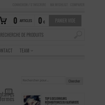
CONNEXION
/
S’INSCRIRE
MA WISHLIST
COMPARER
0
0
PANIER VIDE
ARTICLES
€
ONTACT
TEAM
taires
fermés
TOP 5 DES ERREURS
 Fender
RÉDHIBITOIRES DU GUITARISTE