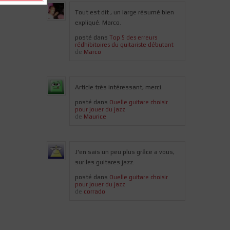
Tout est dit , un large résumé bien
expliqué. Marco.
posté dans
Top 5 des erreurs
rédhibitoires du guitariste débutant
Marco
de
Article très intéressant, merci.
posté dans
Quelle guitare choisir
pour jouer du jazz
Maurice
de
J'en sais un peu plus grâce a vous,
sur les guitares jazz.
posté dans
Quelle guitare choisir
pour jouer du jazz
corrado
de