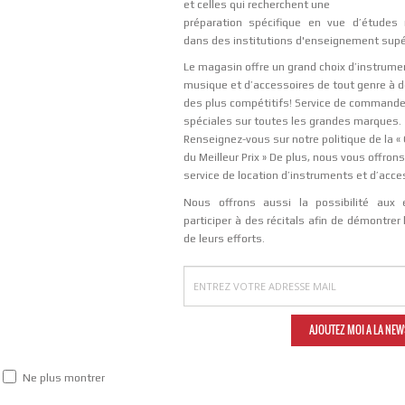
et celles qui recherchent une
pr
é
paration sp
é
cifique en vue d
’é
tudes 
dans des institutions d'enseignement sup
Le magasin offre un grand choix d’instrume
musique et d’accessoires de tout genre à d
des plus compétitifs! Service de command
spéciales sur toutes les grandes marques.
Renseignez-vous sur notre politique de la «
du Meilleur Prix » De plus, nous vous offron
service de location d’instruments et d’acce
Nous offrons aussi la possibilité aux 
participer à des récitals afin de démontrer 
de leurs efforts.
Ne plus montrer