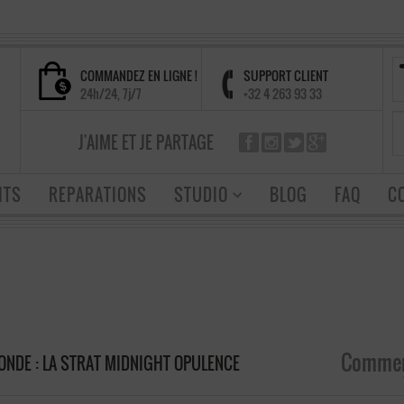
COMMANDEZ EN LIGNE !
SUPPORT CLIENT
24h/24, 7j/7
+32 4 263 93 33
J'AIME ET JE PARTAGE
ITS
REPARATIONS
STUDIO
BLOG
FAQ
C
Commen
ONDE : LA STRAT MIDNIGHT OPULENCE
sur La