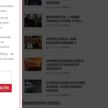
ÉLECTRIQUE
musicales
posté par
admin
é
rieur.
MARK KNOPFLER – « L’HOMME
nts de
TRANQUILLE DU ROCK ‘N’ ROLL »
es prix
posté par
admin
es
 Garantie
SOUFFREZ-VOUS DE « GEAR
s un
ACQUISITION SYNDROM »?
ssoires.
posté par
admin
élèves de
le résultat
50 BONNES RAISONS DE JOUER DE
LA GUITARE (ET PAS UN AUTRE
INSTRUMENT)
posté par
admin
LA FENDER CUSTOM LA PLUS CHÈRE
AU MONDE : LA STRAT MIDNIGHT
OPULENCE
posté par
admin
Commentaires récents