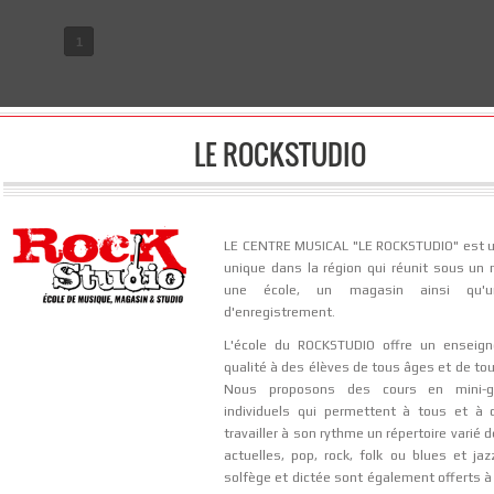
Cu
plus c
1
mon
M
O
LE ROCKSTUDIO
LE CENTRE MUSICAL "LE ROCKSTUDIO" est 
unique dans la région qui réunit sous un
une école, un magasin ainsi qu'u
d'enregistrement.
L'école du ROCKSTUDIO offre un enseig
qualité à des élèves de tous âges et de to
Nous proposons des cours en mini-g
individuels qui permettent à tous et à
travailler à son rythme un répertoire varié
actuelles, pop, rock, folk ou blues et jaz
solf
è
ge et dict
é
e sont
é
galement offerts
à