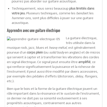
pourrez pas aborder sur guitare acoustique.
Techniquement, vous serez beaucoup
plus limités dans
votre jeu
. Plusieurs techniques, comme les
bends
et les
hammer-ons
, sont plus difficiles à jouer sur une guitare
acoustique.
Apprendre avec une guitare électrique
La guitare électrique,
très utilisée dans la
musique rock, jazz, blues et
heavy métal
, est généralement
pourvue d’un
corps plein
(ou
solid body
en anglais) et de micros
qui servent à capter et à transformer les vibrations des cordes
en signal électrique. Ce signal peut ensuite être
amplifié
, ce
qui renforce significativement la puissance et la richesse de
l’instrument; il peut aussi être modifié par divers accessoires,
par exemple des pédales d’effets (distorsion,
delay
,
flangers
,
etc.).
Bien que le bois et la forme de la guitare électrique jouent un
rôle important dans la résonance et le
sustain
de l’instrument,
ce dernier ne doit pas sa sonorité exclusivement à ses
propriétés acoustiques, contrairement aux autres