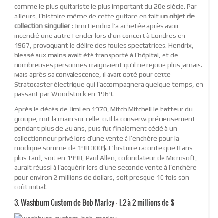
comme le plus guitariste le plus important du 20e siècle. Par
ailleurs, l’histoire même de cette guitare en fait
un objet de
collection singulier
: Jimi Hendrix l’a achetée après avoir
incendié une autre Fender lors d’un concert à Londres en
1967, provoquant le délire des foules spectatrices. Hendrix,
blessé aux mains avait été transporté à l’hôpital, et de
nombreuses personnes craignaient qu’il ne rejoue plus jamais.
Mais après sa convalescence, il avait opté pour cette
Stratocaster électrique qui l’accompagnera quelque temps, en
passant par Woodstock en 1969.
Après le décès de Jimi en 1970, Mitch Mitchell le batteur du
groupe, mit la main sur celle-ci. Il la conserva précieusement
pendant plus de 20 ans, puis fut finalement cédé à un
collectionneur privé lors d’une vente à l’enchère pour la
modique somme de 198 000$. L’histoire raconte que 8 ans
plus tard, soit en 1998, Paul Allen, cofondateur de Microsoft,
aurait réussi à l’acquérir lors d’une seconde vente à l’enchère
pour environ 2 millions de dollars, soit presque 10 fois son
coût initial!
3. Washburn Custom de Bob Marley – 1.2 à 2 millions de $