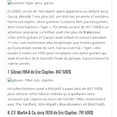
En 2002, un lot de 182 objets ayant appartenu au défunt Jerry
Garcia, décédé 7 ans plus tôt, ont été mis en vente à l’enchère.
Parmi ses objets : deux guitares Customs faits par Doug Irwin,
dont l’une baptisé « Tiger », fût vendu au prix de 957 500$ à un
acheteur anonyme. Le luthier avait mis plus de
6 ans
pour
créer cette guitare et Garcia l’avait utilisé en concert pendant
11 ans, soit nettement plus longtemps que toutes guitares
qu’il possédait. Ironie du sort, Garcia a sorti la « Tiger » des
boules à mites en 1995 pour remplacer une autre guitare qui
avait brisé lors de la tournée finale du groupe. Garcia mourut la
même année.
7. Gibson 1964 de Eric Clapton – 847 500$
Un collectionneur privé a été prêt à payer plus de 847 500$
pour obtenir cette Gibson utilisée qu’à quelques rares
occasions par Clapton au cours de l’année 1964, notamment
avec The Yardbird, John Mayall’s Bluesbreakers et Blind Faith.
8. C.F. Martin & Co, circa 1939 de Eric Clapton – 791 500$