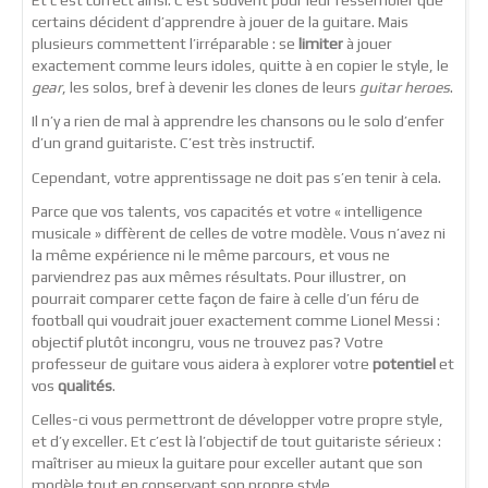
Et c’est correct ainsi. C’est souvent pour leur ressembler que
certains décident d’apprendre à jouer de la guitare. Mais
plusieurs commettent l’irréparable : se
limiter
à jouer
exactement comme leurs idoles, quitte à en copier le style, le
gear
, les solos, bref à devenir les clones de leurs
guitar heroes
.
Il n’y a rien de mal à apprendre les chansons ou le solo d’enfer
d’un grand guitariste. C’est très instructif.
Cependant, votre apprentissage ne doit pas s’en tenir à cela.
Parce que vos talents, vos capacités et votre « intelligence
musicale » diffèrent de celles de votre modèle. Vous n’avez ni
la même expérience ni le même parcours, et vous ne
parviendrez pas aux mêmes résultats. Pour illustrer, on
pourrait comparer cette façon de faire à celle d’un féru de
football qui voudrait jouer exactement comme Lionel Messi :
objectif plutôt incongru, vous ne trouvez pas? Votre
professeur de guitare vous aidera à explorer votre
potentiel
et
vos
qualités
.
Celles-ci vous permettront de développer votre propre style,
et d’y exceller. Et c’est là l’objectif de tout guitariste sérieux :
maîtriser au mieux la guitare pour exceller autant que son
modèle tout en conservant son propre style.