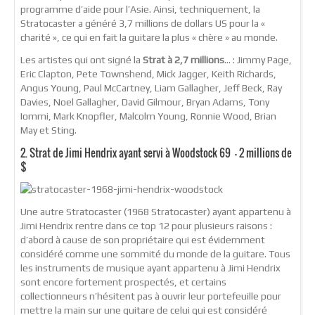
programme d’aide pour l’Asie. Ainsi, techniquement, la
Stratocaster a généré 3,7 millions de dollars US pour la «
charité », ce qui en fait la guitare la plus « chère » au monde.
Les artistes qui ont signé la
Strat à 2,7 millions
… : Jimmy Page,
Eric Clapton, Pete Townshend, Mick Jagger, Keith Richards,
Angus Young, Paul McCartney, Liam Gallagher, Jeff Beck, Ray
Davies, Noel Gallagher, David Gilmour, Bryan Adams, Tony
Iommi, Mark Knopfler, Malcolm Young, Ronnie Wood, Brian
May et Sting.
2. Strat de Jimi Hendrix ayant servi à Woodstock 69 – 2 millions de
$
Une autre Stratocaster (1968 Stratocaster) ayant appartenu à
Jimi Hendrix rentre dans ce top 12 pour plusieurs raisons :
d’abord à cause de son propriétaire qui est évidemment
considéré comme une sommité du monde de la guitare. Tous
les instruments de musique ayant appartenu à Jimi Hendrix
sont encore fortement prospectés, et certains
collectionneurs n’hésitent pas à ouvrir leur portefeuille pour
mettre la main sur une guitare de celui qui est considéré