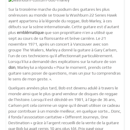
Sur la troisième marche du podium des guitares les plus
onéreuses au monde se trouve la Washburn 22 Series Hawk
ayant appartenu à la légende du reggae, Bob Marley, à ces
débuts sur la scène internationale. Cette guitare est d’autant
plus
emblématique
que son propriétaire n’en a utilisé que
sept au cours de sa florissante et brève carrière. Le 21
novembre 1971, après un concert à Vancouver avec son
groupe The Wailers, Marley a donné la guitare à Gary Carlsen,
l’un de ces techniciens qu’il affectionnait particulièrement.
Lorsqu’il lui a demandé des explications sur la nature de son
don
, Marley lui a répondu « Pour le moment, prends cette
guitare sans poser de questions, mais un jour tu comprendras
le sens de mon geste. ».
Quelques années plus tard, Bob est devenu adulé à travers le
monde ainsi que le plus grand vendeur de disques de reggae
de l’histoire. Lorsqu’il est décédé en 1981, à l’âge de 36 ans,
Carlsen prit cela comme un signe qu’il devait utiliser ce cadeau
pour contribuer à un monde meilleur, en quelque sorte… Donc,
il fonda l’association caritative « Different Journeys, One
Destination » grâce à l’argent recueilli de la vente de la guitare
que Bob lui avait remis 10 ans plus tôt. Prix payé pour