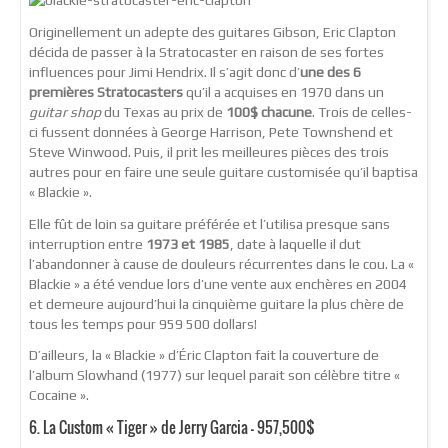
Originellement un adepte des guitares Gibson, Eric Clapton
décida de passer à la Stratocaster en raison de ses fortes
influences pour Jimi Hendrix. Il s’agit donc d’
une des 6
premières Stratocasters
qu’il a acquises en 1970 dans un
guitar shop
du Texas au prix de
100$ chacune
. Trois de celles-
ci fussent données à George Harrison, Pete Townshend et
Steve Winwood. Puis, il prit les meilleures pièces des trois
autres pour en faire une seule guitare customisée qu’il baptisa
« Blackie ».
Elle fût de loin sa guitare préférée et l’utilisa presque sans
interruption entre
1973 et 1985
, date à laquelle il dut
l’abandonner à cause de douleurs récurrentes dans le cou. La «
Blackie » a été vendue lors d’une vente aux enchères en 2004
et demeure aujourd’hui la cinquième guitare la plus chère de
tous les temps pour 959 500 dollars!
D’ailleurs, la « Blackie » d’Éric Clapton fait la couverture de
l’album Slowhand (1977) sur lequel parait son célèbre titre «
Cocaine ».
6. La Custom « Tiger » de Jerry Garcia – 957,500$