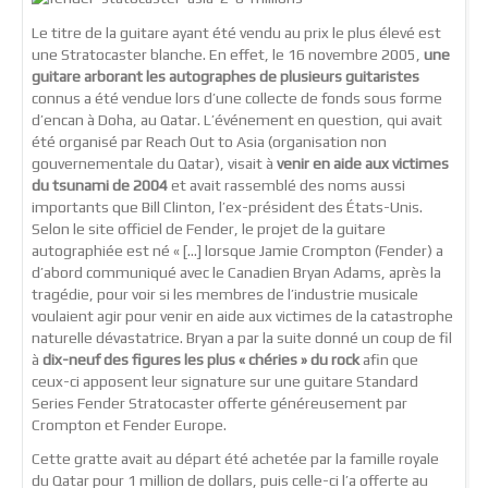
Le titre de la guitare ayant été vendu au prix le plus élevé est
une Stratocaster blanche. En effet, le 16 novembre 2005,
une
guitare arborant les autographes de plusieurs guitaristes
connus a été vendue lors d’une collecte de fonds sous forme
d’encan à Doha, au Qatar. L’événement en question, qui avait
été organisé par Reach Out to Asia (organisation non
gouvernementale du Qatar), visait à
venir en aide aux victimes
du tsunami de 2004
et avait rassemblé des noms aussi
importants que Bill Clinton, l’ex-président des États-Unis.
Selon le site officiel de Fender, le projet de la guitare
autographiée est né « […] lorsque Jamie Crompton (Fender) a
d’abord communiqué avec le Canadien Bryan Adams, après la
tragédie, pour voir si les membres de l’industrie musicale
voulaient agir pour venir en aide aux victimes de la catastrophe
naturelle dévastatrice. Bryan a par la suite donné un coup de fil
à
dix-neuf des figures les plus « chéries » du rock
afin que
ceux-ci apposent leur signature sur une guitare Standard
Series Fender Stratocaster offerte généreusement par
Crompton et Fender Europe.
Cette gratte avait au départ été achetée par la famille royale
du Qatar pour 1 million de dollars, puis celle-ci l’a offerte au