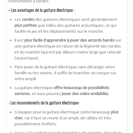
instruments à cordes.
+ Les
avantages
de la guitare électrique :
Les
cordes
des guitares électriques sont généralement
plus petites
que celles des guitares acoustiques, ce qui
facilite le jeu et les déplacements sur le manche.
Il est
plus facile d’apprendre à jouer des accords barrés
sur
une guitare électrique en raison de la légèreté des cordes
et du manche (qui est par ailleurs moins large que celui de
l’acoustique).
Pour jouer de la guitare électrique sans déranger votre
famille ou les voisins, il suffit de brancher un casque sur
votre ampli!
La guitare électrique
offre beaucoup de possibilités
sonores
, et vous pourrez
jouer des solos endiablés
.
– Les
inconvénients
de la guitare électrique :
S’équiper pour la guitare électrique coûte beaucoup
plus
cher
, car il faut se munir d’un ampli, de câbles et très
possiblement d’effets.
Aussi, s’il s’agit d’un instrument bas de gamme, trouver le