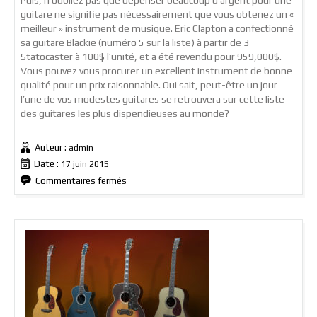
Puis, n’oubliez pas que dépenser beaucoup d’argent pour une
guitare ne signifie pas nécessairement que vous obtenez un «
meilleur » instrument de musique. Eric Clapton a confectionné
sa guitare Blackie (numéro 5 sur la liste) à partir de 3
Statocaster à 100$ l’unité, et a été revendu pour 959,000$.
Vous pouvez vous procurer un excellent instrument de bonne
qualité pour un prix raisonnable. Qui sait, peut-être un jour
l’une de vos modestes guitares se retrouvera sur cette liste
des guitares les plus dispendieuses au monde?
Auteur :
admin
Date :
17 juin 2015
sur
Commentaires fermés
Les
12
guitares
les
plus
chères
du
monde