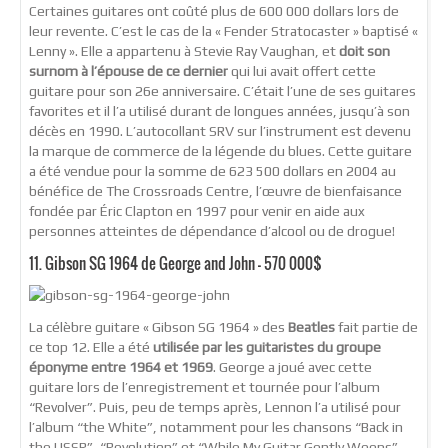
Certaines guitares ont coûté plus de 600 000 dollars lors de
leur revente. C’est le cas de la « Fender Stratocaster » baptisé «
Lenny ». Elle a appartenu à Stevie Ray Vaughan, et
doit son
surnom à l’épouse de ce dernier
qui lui avait offert cette
guitare pour son 26e anniversaire. C’était l’une de ses guitares
favorites et il l’a utilisé durant de longues années, jusqu’à son
décès en 1990. L’autocollant SRV sur l’instrument est devenu
la marque de commerce de la légende du blues. Cette guitare
a été vendue pour la somme de 623 500 dollars en 2004 au
bénéfice de The Crossroads Centre, l’œuvre de bienfaisance
fondée par Éric Clapton en 1997 pour venir en aide aux
personnes atteintes de dépendance d’alcool ou de drogue!
11. Gibson SG 1964 de George and John – 570 000$
La célèbre guitare « Gibson SG 1964 » des
Beatles
fait partie de
ce top 12. Elle a été
utilisée par les guitaristes du groupe
éponyme entre 1964 et 1969
. George a joué avec cette
guitare lors de l’enregistrement et tournée pour l’album
“Revolver”. Puis, peu de temps après, Lennon l’a utilisé pour
l’album “the White”, notamment pour les chansons “Back in
the USSR”, “Revolution” et “While My Guitar Gently Weeps”.