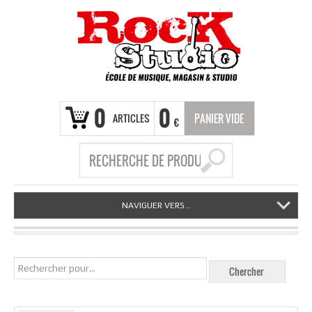
0
0
ARTICLES
PANIER VIDE
€
NAVIGUER VERS...