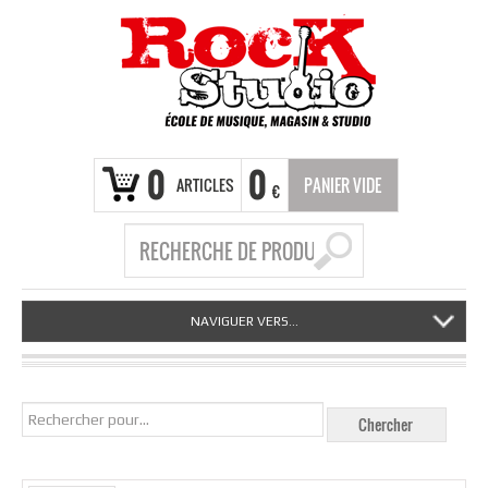
0
0
ARTICLES
PANIER VIDE
€
NAVIGUER VERS...