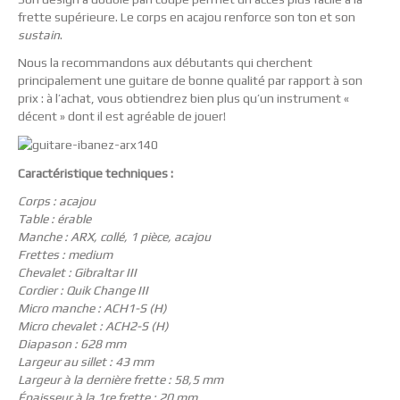
frette supérieure. Le corps en acajou renforce son ton et son
sustain
.
Nous la recommandons aux débutants qui cherchent
principalement une guitare de bonne qualité par rapport à son
prix : à l’achat, vous obtiendrez bien plus qu’un instrument «
décent » dont il est agréable de jouer!
Caractéristique techniques :
Corps : acajou
Table : érable
Manche : ARX, collé, 1 pièce, acajou
Frettes : medium
Chevalet : Gibraltar III
Cordier : Quik Change III
Micro manche : ACH1-S (H)
Micro chevalet : ACH2-S (H)
Diapason : 628 mm
Largeur au sillet : 43 mm
Largeur à la dernière frette : 58,5 mm
Épaisseur à la 1re frette : 20 mm