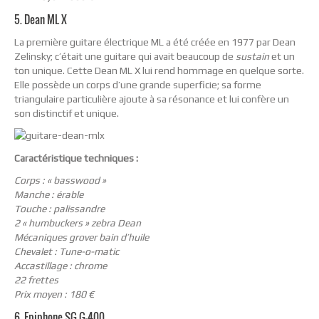
5. Dean ML X
La première guitare électrique ML a été créée en 1977 par Dean
Zelinsky; c’était une guitare qui avait beaucoup de
sustain
et un
ton unique. Cette Dean ML X lui rend hommage en quelque sorte.
Elle possède un corps d’une grande superficie; sa forme
triangulaire particulière ajoute à sa résonance et lui confère un
son distinctif et unique.
Caractéristique techniques :
Corps : « basswood »
Manche : érable
Touche : palissandre
2 « humbuckers » zebra Dean
Mécaniques grover bain d’huile
Chevalet : Tune-o-matic
Accastillage : chrome
22 frettes
Prix moyen : 180 €
6. Epiphone SG G-400