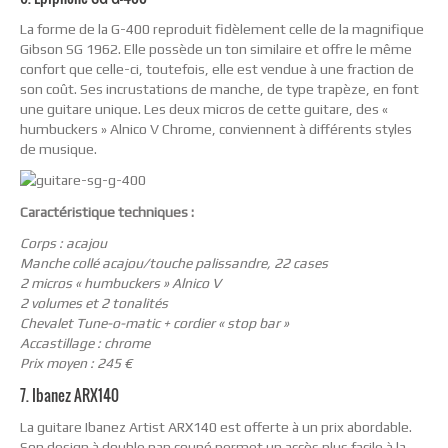
La forme de la G-400 reproduit fidèlement celle de la magnifique
Gibson SG 1962. Elle possède un ton similaire et offre le même
confort que celle-ci, toutefois, elle est vendue à une fraction de
son coût. Ses incrustations de manche, de type trapèze, en font
une guitare unique. Les deux micros de cette guitare, des «
humbuckers » Alnico V Chrome, conviennent à différents styles
de musique.
Caractéristique techniques :
Corps : acajou
Manche collé acajou/touche palissandre, 22 cases
2 micros « humbuckers » Alnico V
2 volumes et 2 tonalités
Chevalet Tune-o-matic + cordier « stop bar »
Accastillage : chrome
Prix moyen : 245 €
7. Ibanez ARX140
La guitare Ibanez Artist ARX140 est offerte à un prix abordable.
Son design à double pan coupé permet un accès plus facile à la