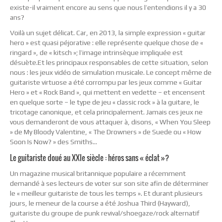
existe-il vraiment encore au sens que nous l’entendions il y a 30
ans?
Voilà un sujet délicat. Car, en 2013, la simple expression « guitar
hero » est quasi péjorative : elle représente quelque chose de «
ringard », de « kitsch »; l’image intrinsèque impliquée est
désuète.
Et les principaux responsables de cette situation, selon
nous : les jeux vidéo de simulation musicale. Le concept même de
guitariste virtuose a été corrompu par les jeux comme « Guitar
Hero » et « Rock Band », qui mettent en vedette – et encensent
en quelque sorte – le type de jeu « classic rock » à la guitare, le
tricotage canonique, et cela principalement. Jamais ces jeux ne
vous demanderont de vous attaquer à, disons, « When You Sleep
» de My Bloody Valentine, « The Drowners » de Suede ou « How
Soon Is Now? » des Smiths…
Le guitariste doué au XXIe siècle : héros sans « éclat »?
Un magazine musical britannique populaire a récemment
demandé à ses lecteurs de voter sur son site afin de déterminer
le « meilleur guitariste de tous les temps ». Et durant plusieurs
jours, le meneur de la course a été Joshua Third (Hayward),
guitariste du groupe de punk revival/shoegaze/rock alternatif