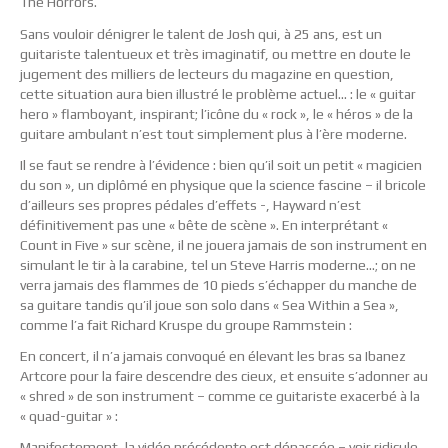
The Horrors.
Sans vouloir dénigrer le talent de Josh qui, à 25 ans, est un
guitariste talentueux et très imaginatif, ou mettre en doute le
jugement des milliers de lecteurs du magazine en question,
cette situation aura bien illustré le problème actuel… : le « guitar
hero » flamboyant, inspirant; l’icône du « rock », le « héros » de la
guitare ambulant n’est tout simplement plus à l’ère moderne.
Il se faut se rendre à l’évidence : bien qu’il soit un petit « magicien
du son », un diplômé en physique que la science fascine – il bricole
d’ailleurs ses propres pédales d’effets -, Hayward n’est
définitivement pas une « bête de scène ». En interprétant «
Count in Five » sur scène, il ne jouera jamais de son instrument en
simulant le tir à la carabine, tel un Steve Harris moderne…; on ne
verra jamais des flammes de 10 pieds s’échapper du manche de
sa guitare tandis qu’il joue son solo dans « Sea Within a Sea »,
comme l’a fait Richard Kruspe du groupe Rammstein :
En concert, il n’a jamais convoqué en élevant les bras sa Ibanez
Artcore pour la faire descendre des cieux, et ensuite s’adonner au
« shred » de son instrument – comme ce guitariste exacerbé à la
« quad-guitar » :
Manifestement, la vidéo précédente est dépassée – voir ridicule.