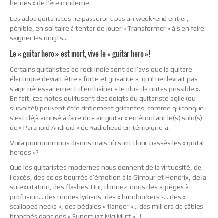
heroes » de l’ère moderne.
Les ados guitaristes ne passeront pas un week-end entier,
pénible, en solitaire à tenter de jouer « Transformer » à s’en faire
saigner les doigts…
Le « guitar hero » est mort, vive le « guitar hero »!
Certains guitaristes de rock indie sont de l’avis que la guitare
électrique devrait être « forte et grisante », qu’il ne devrait pas
s’agir nécessairement d’enchaîner « le plus de notes possible ».
En fait, ces notes qui fusent des doigts du guitariste agile (ou
survolté!) peuvent être drôlement grisantes, comme quiconque
s’est déjà amusé à faire du « air guitar » en écoutant le(s) solo(s)
de « Paranoid Android » de Radiohead en témoignera.
Voilà pourquoi nous disons mais où sont donc passés les « guitar
heroes »?
Que les guitaristes modernes nous donnent de la virtuosité, de
l’excès, des solos bourrés d’émotion à la Gimour et Hendrix, de la
surexcitation, des flashes! Oui, donnez-nous des arpèges à
profusion… des modes lydiens, des « humbuckers »… des «
scalloped necks », des pédales « flanger »… des milliers de câbles
branchés dans des « Superfuzz Mig Muff »…!