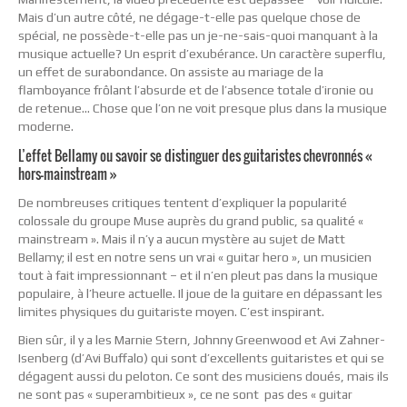
Mais d’un autre côté, ne dégage-t-elle pas quelque chose de
spécial, ne possède-t-elle pas un je-ne-sais-quoi manquant à la
musique actuelle? Un esprit d’exubérance. Un caractère superflu,
un effet de surabondance. On assiste au mariage de la
flamboyance frôlant l’absurde et de l’absence totale d’ironie ou
de retenue… Chose que l’on ne voit presque plus dans la musique
moderne.
L’effet Bellamy ou savoir se distinguer des guitaristes chevronnés «
hors-mainstream »
De nombreuses critiques tentent d’expliquer la popularité
colossale du groupe Muse auprès du grand public, sa qualité «
mainstream ». Mais il n’y a aucun mystère au sujet de Matt
Bellamy; il est en notre sens un vrai « guitar hero », un musicien
tout à fait impressionnant – et il n’en pleut pas dans la musique
populaire, à l’heure actuelle. Il joue de la guitare en dépassant les
limites physiques du guitariste moyen. C’est inspirant.
Bien sûr, il y a les Marnie Stern, Johnny Greenwood et Avi Zahner-
Isenberg (d’Avi Buffalo) qui sont d’excellents guitaristes et qui se
dégagent aussi du peloton. Ce sont des musiciens doués, mais ils
ne sont pas « superambitieux », ce ne sont pas des « guitar