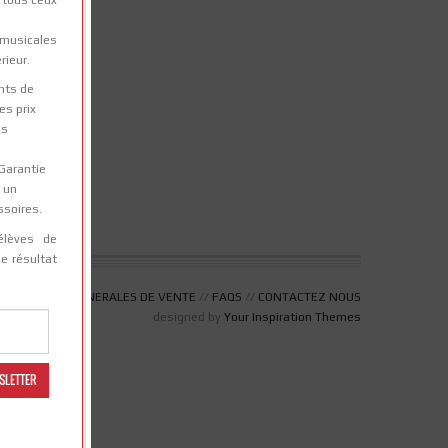
musicales
é
rieur.
nts de
es prix
es
 Garantie
s un
ssoires.
élèves de
le résultat
CONDITIONS GENERALES DE VENTE
//
FAQS
//
CONTACTEZ NOUS
designed by
Your Inspiration Themes