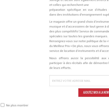
et celles qui recherchent une
pr
é
paration sp
é
cifique en vue d
’é
tudes 
dans des institutions d'enseignement sup
Le magasin offre un grand choix d’instrume
musique et d’accessoires de tout genre à d
des plus compétitifs! Service de command
spéciales sur toutes les grandes marques.
Renseignez-vous sur notre politique de la «
du Meilleur Prix » De plus, nous vous offron
service de location d’instruments et d’acce
Nous offrons aussi la possibilité aux 
participer à des récitals afin de démontrer 
de leurs efforts.
ACCUEIL
//
DROIT DE RETRACTION
//
Ne plus montrer