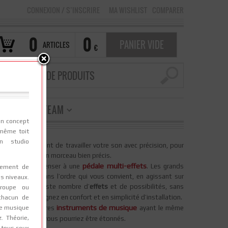
CONNEXION
/
S’INSCRIRE
MA WISHLIST
COMPARER
0
0
PANIER VIDE
ARTICLES
€
ONTACT
TEAM
un concept
 même toit
n studio
vous permettront de travailler votre son avec précision, pour
z besoin pour un morceau bien précis.
pédale multi-effets
avantageux de penser à une
. Les grands
nement de
 à l’infini, dans l’ordre qui vous convient, en agissant sur
us niveaux.
alable, d’un vaste nombre d’
effets
et de possibilités, sans
roupe ou
scène, vous gagnez en confort et en simplicité d’installation.
 chacun de
instruments de musique
 de musique
isées pour d’autres
ayant le même
z. Théorie,
aire des essais, vous pourriez être étonnés.
tous ceux