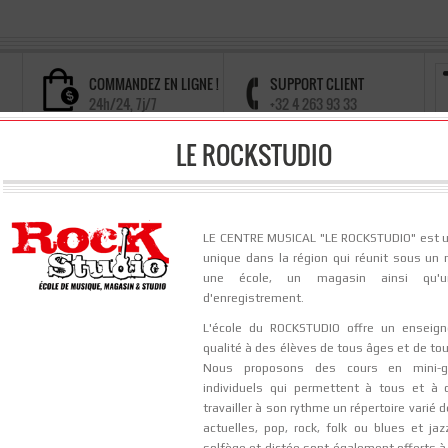
COMMANDEZ EN LIGNE !
SUPPORT CLIENT
24h/24, 7j/7
+32 4 263 93 33
LE ROCKSTUDIO
J'AIME ET JE PARTAGE
ITS
REPARATIONS
STUDIO
BLOG
FAQ
C
LE CENTRE MUSICAL "LE ROCKSTUDIO" est 
unique dans la région qui réunit sous un
une école, un magasin ainsi qu'u
,
wha-wha
,
delay
,
chorus
,
flanger
… les nombreux
effets
à votre disposition 
d'enregistrement.
exactement celui que vous aimez, celui qui vous correspond ou dont vous ave
effets
tes un amateur d’
et que vous en utilisez beaucoup, il peut être 
L'école du ROCKSTUDIO offre un enseig
 s’y trouvent accessibles en quelques boutons, et vous pouvez les combiner
qualité à des élèves de tous âges et de to
entre eux séparément. Surtout, vous disposez, pour un investissement pré
Nous proposons des cours en mini-g
câbles
rement de nombreux
que vous imposeraient des
pédales
séparées. Sur 
individuels qui permettent à tous et à
guitares
basses
travailler à son rythme un répertoire varié
sont disponibles pour les
et les
, mais peuvent être util
actuelles, pop, rock, folk ou blues et jaz
effets
u en étant proches. Sur la voix, les
sont très utilisés, n’hésitez pas à f
solf
è
ge et dict
é
e sont
é
galement offerts
à