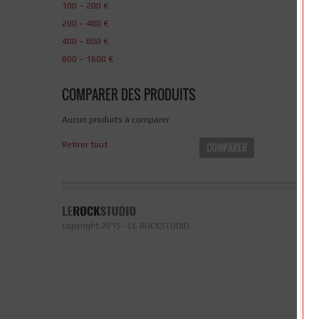
100 – 200 €
200 – 400 €
400 – 800 €
800 – 1600 €
COMPARER DES PRODUITS
Aucun produits à comparer
Retirer tout
COMPARER
copyright 2015 - LE ROCKSTUDIO