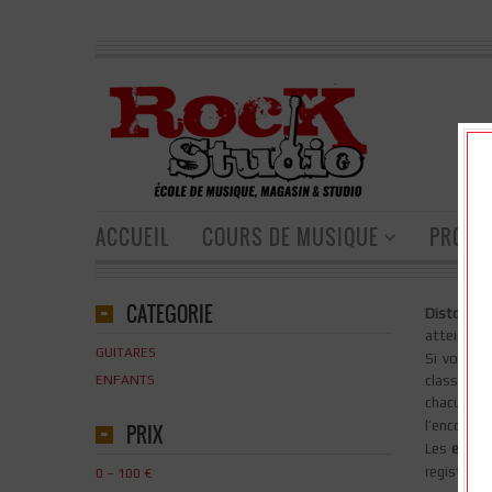
ACCUEIL
COURS DE MUSIQUE
PRODU
CATEGORIE
Distortion
atteindre 
GUITARES
Si vous ê
ENFANTS
classiques
chacun d’
l’encomb
PRIX
Les
effets
registre o
0 – 100 €