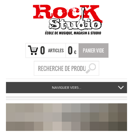
0
0
ARTICLES
PANIER VIDE
€
NAVIGUER VERS...